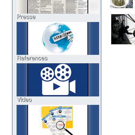
Presse
References
Video