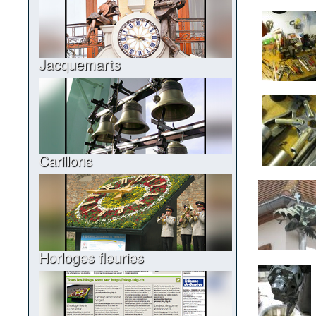
Jacquemarts
Carillons
Horloges fleuries