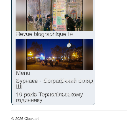
Revue biographique IA
Menu
Бурнаєв - біографічний огляд
ШІ
10 років Тернопільському
годиннику
© 2026 Clock-art