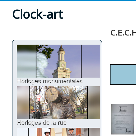
Clock-art
C.E.C.H
Horloges monumentales
Horloges de la rue